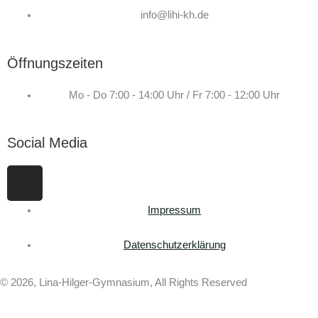
info@lihi-kh.de
Öffnungszeiten
Mo - Do 7:00 - 14:00 Uhr / Fr 7:00 - 12:00 Uhr
Social Media
I
n
s
Impressum
t
a
Datenschutzerklärung
g
r
© 2026, Lina-Hilger-Gymnasium, All Rights Reserved
a
m