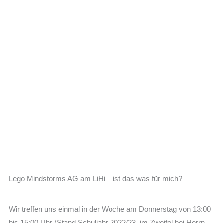
Zum
Inhalt
springen
Lego Mindstorms AG am LiHi – ist das was für mich?
Wir treffen uns einmal in der Woche am Donnerstag von 13:00
bis 15:00 Uhr (Stand Schuljahr 2022/23, im Zweifel bei Herrn