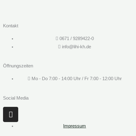
Kontakt
0671 / 9289422-0
info@lihi-kh.de
Öffnungszeiten
Mo - Do 7:00 - 14:00 Uhr / Fr 7:00 - 12:00 Uhr
Social Media
I
n
s
Impressum
t