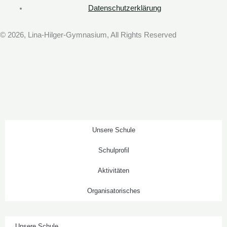
a
Datenschutzerklärung
g
r
© 2026, Lina-Hilger-Gymnasium, All Rights Reserved
a
m
Unsere Schule
Schulprofil
Aktivitäten
Organisatorisches
Unsere Schule