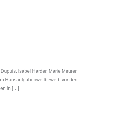
upuis, Isabel Harder, Marie Meurer
einem Hausaufgabenwettbewerb vor den
den in […]