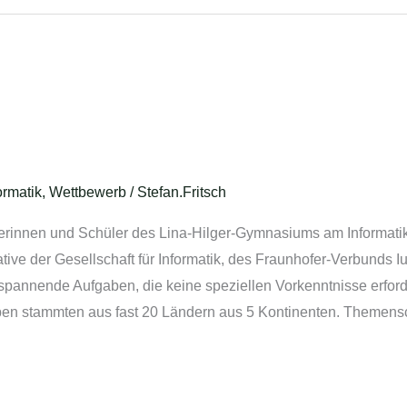
ormatik
,
Wettbewerb
/
Stefan.Fritsch
erinnen und Schüler des Lina-Hilger-Gymnasiums am Informati
ative der Gesellschaft für Informatik, des Fraunhofer-Verbunds
ch spannende Aufgaben, die keine speziellen Vorkenntnisse erforde
gaben stammten aus fast 20 Ländern aus 5 Kontinenten. Themen