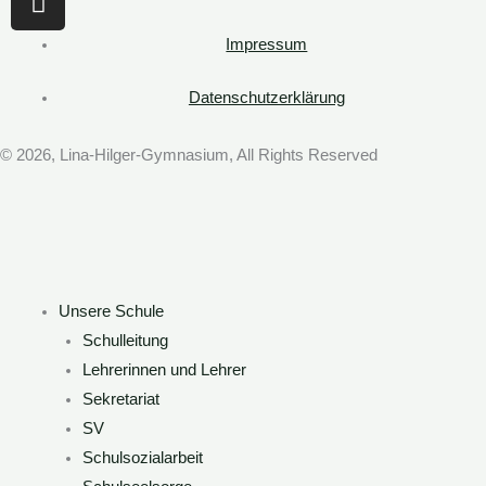
n
s
Impressum
t
a
Datenschutzerklärung
g
r
© 2026, Lina-Hilger-Gymnasium, All Rights Reserved
a
m
Unsere Schule
Schulleitung
Lehrerinnen und Lehrer
Sekretariat
SV
Schulsozialarbeit