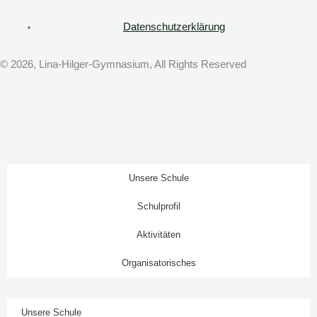
t
a
Datenschutzerklärung
g
r
© 2026, Lina-Hilger-Gymnasium, All Rights Reserved
a
m
Unsere Schule
Schulprofil
Aktivitäten
Organisatorisches
Unsere Schule