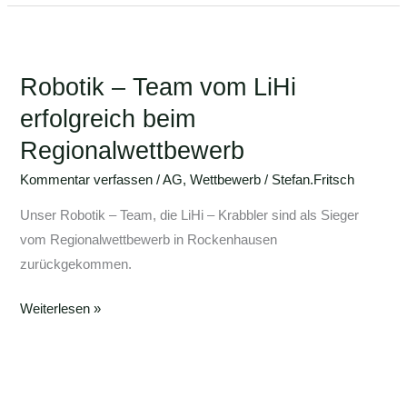
Robotik
–
Robotik – Team vom LiHi
Team
vom
erfolgreich beim
LiHi
Regionalwettbewerb
erfolgreich
Kommentar verfassen
/
AG
,
Wettbewerb
/
Stefan.Fritsch
beim
Regionalwettbewerb
Unser Robotik – Team, die LiHi – Krabbler sind als Sieger
vom Regionalwettbewerb in Rockenhausen
zurückgekommen.
Weiterlesen »