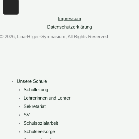
I
n
s
Impressum
t
Datenschutzerklärung
a
© 2026, Lina-Hilger-Gymnasium, All Rights Reserved
g
r
a
m
Unsere Schule
Schulleitung
Lehrerinnen und Lehrer
Sekretariat
SV
Schulsozialarbeit
Schulseelsorge